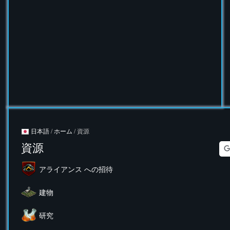
日本語
/
ホーム
/ 資源
資源
アライアンス への招待
建物
研究