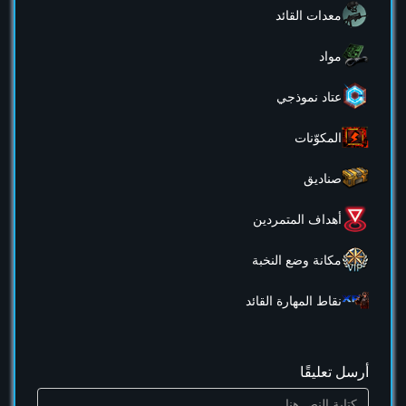
معدات القائد
مواد
عتاد نموذجي
المكوّنات
صناديق
أهداف المتمردين
مكانة وضع النخبة
نقاط المهارة القائد
أرسل تعليقًا