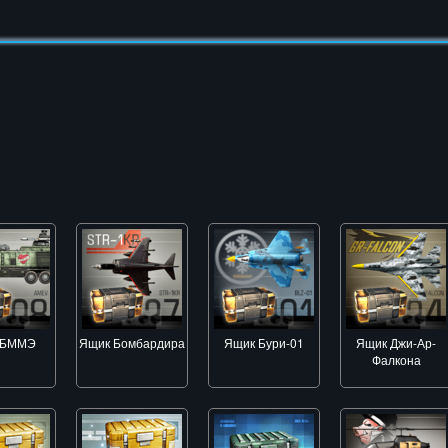
 БММЭ
Ящик Бомбардира
Ящик Бури-01
Ящик Джи-Ар-
Фалкона