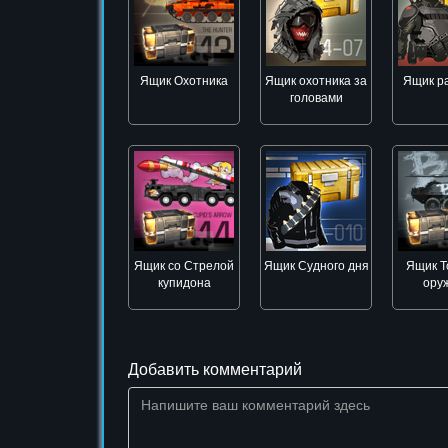
Ящик Охотника
Ящик охотника за
Ящик ра
головами
Ящик со Стрелой
Ящик Судного дня
Ящик Т
купидона
ору
Добавить комментарий