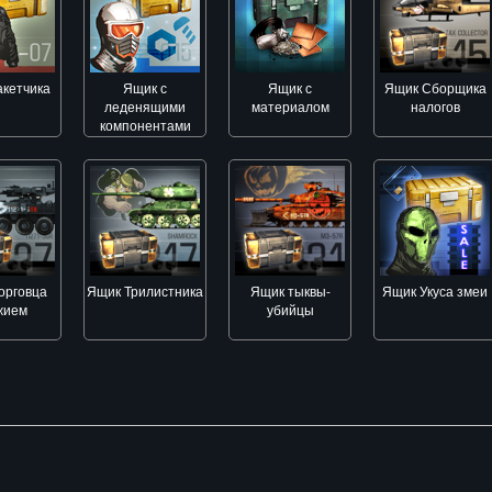
кетчика
Ящик с
Ящик с
Ящик Сборщика
леденящими
материалом
налогов
компонентами
орговца
Ящик Трилистника
Ящик тыквы-
Ящик Укуса змеи
жием
убийцы