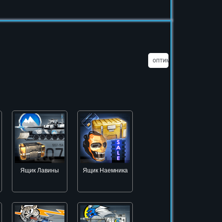
Ящик Лавины
Ящик Наемника