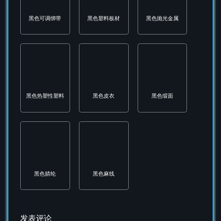
铅铁矿
铝材
银色狐皮
银色雾面金属
防弹护板
防碎镜片
发表评论