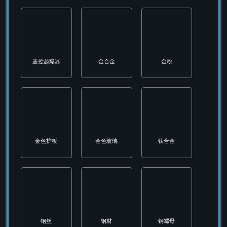
绳索
绿色硅化合物
绿色虎纹伪装色片
绿色蛇皮网
聚碳酸酯塑料
聚酯纤维
苔藓覆盖物
蓝色防水布料
蓝色雾面金属