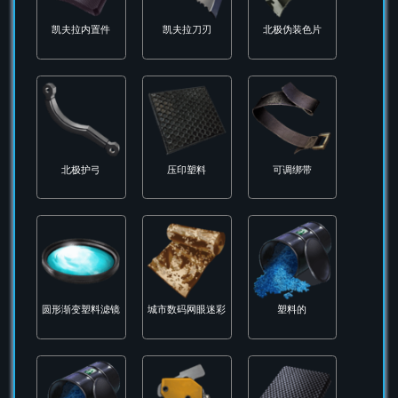
信号弹
冬季伪装色片
凯夫拉
凯夫拉内置件
凯夫拉刀刃
北极伪装色片
北极护弓
压印塑料
可调绑带