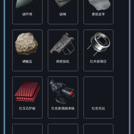
白色皮革
白银
皮革
破布
硅
硝酸甘油
硫磺
硬质塑料触发器
碳化物