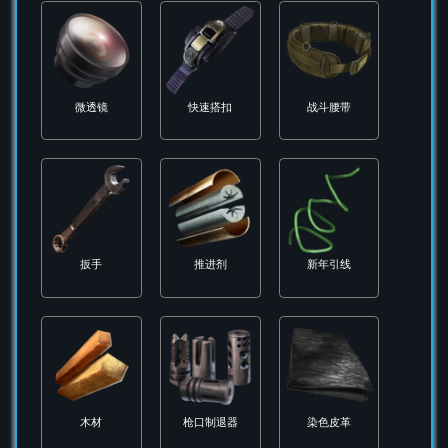
弹性绑带
弹药带
强力挂钩
强化黑色塑料
微纤维数据线
微芯片
微透镜
快速搭扣
战斗腰带