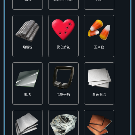
柔韧橡胶板
标准搭扣
棘轮搭扣
橡胶
橡胶鞋垫
泡沫衬垫
消焰器
深红色厚尼龙
火药