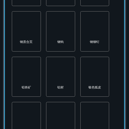
蜘蛛丝
观察孔
设计图
遥控起爆器
金合金
金粉