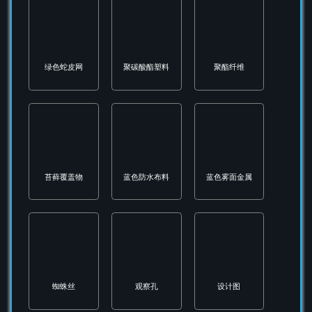
红宝石护板
红色夜视瞄准镜
红色毛毡
红色钚
红色雾面金属
红蝰蛇伪装
纤维玻璃板
纸板礼盒
结实皮革