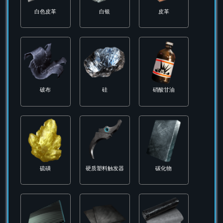
炮铜锭
爱心贴花
玉米糖
玻璃
电锯手柄
白色毛毡