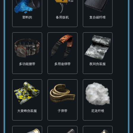
圆形渐变塑料滤镜
城市数码网眼迷彩
塑料的
塑料的
备用扳机
复合碳纤维
多功能腰带
多用途绑带
夜间伪装服