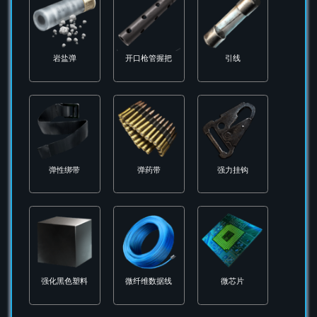
大黄蜂伪装服
子弹带
尼龙纤维
岩盐弹
开口枪管握把
引线