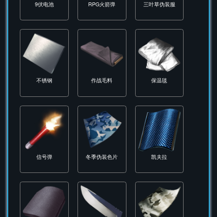
9伏电池
RPG火箭弹
三叶草伪装服
不锈钢
作战毛料
保温毯