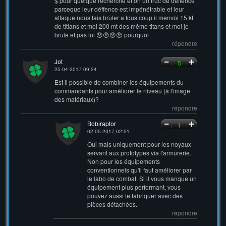
$ pour quelque recherche et on un truc de déffence
parceque leur déffence est impénétrable et leur
attaque nous fais brûler a tous coup il menvoi 15 kt
de titians et moi 200 mt des même titans et moi je
brûle et pas lui 😠😠😠😠 pourquoi
répondre
Jot
5
25-04-2017 09:24
Est il possible de combiner les équipements du
commandants pour améliorer le niveau (à l'image
des matériaux)?
répondre
Bobiraptor
1
02-05-2017 02:51
Oui mais uniquement pour les noyaux
servant aux prototypes via l'armurerie.
Non pour les équipements
conventionnels qu'il faut améliorer par
le labo de combat. Si il vous manque un
équipement plus performant, vous
pouvez aussi le fabriquer avec des
pièces détachées.
répondre